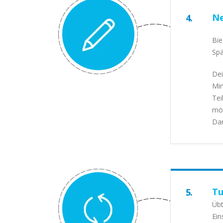
Ne
4.
Bie
Spä
Dei
Min
Tei
möc
Da
Tu
5.
Übt
Ein