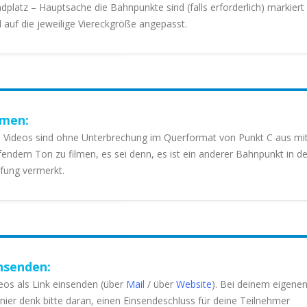
dplatz – Hauptsache die Bahnpunkte sind (falls erforderlich) markiert
 auf die jeweilige Viereckgröße angepasst.
lmen:
e Videos sind ohne Unterbrechung im Querformat von Punkt C aus mi
fendem Ton zu filmen, es sei denn, es ist ein anderer Bahnpunkt in de
fung vermerkt.
nsenden:
eos als Link einsenden (über
Mail
/ über
Website
). Bei deinem eigene
nier denk bitte daran, einen Einsendeschluss für deine Teilnehmer