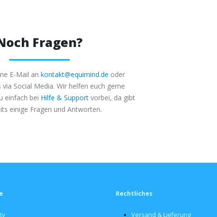
Noch Fragen?
ine E-Mail an
kontakt@equimind.de
oder
s via Social Media. Wir helfen euch gerne
u einfach bei
Hilfe & Support
vorbei, da gibt
its einige Fragen und Antworten.
e
Rechtliches
ty
Versand & Lieferung