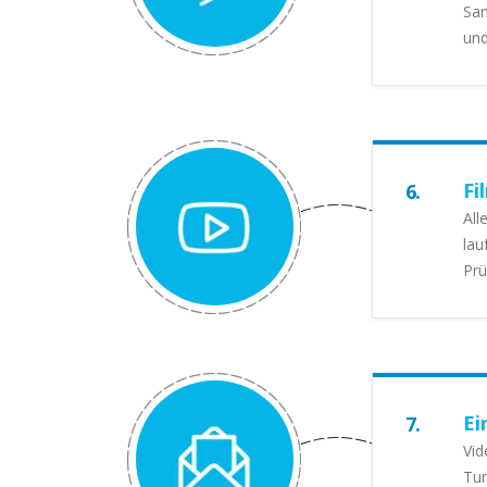
San
und
Fi
6.
All
lau
Prü
Ei
7.
Vid
Tur