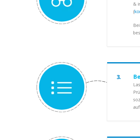
& i
(
ko
Bei
bes
Be
3.
Las
Prü
soz
au