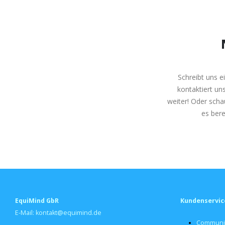
Schreibt uns e
kontaktiert un
weiter! Oder scha
es bere
EquiMind GbR
Kundenservic
E-Mail: kontakt@equimind.de
Communi