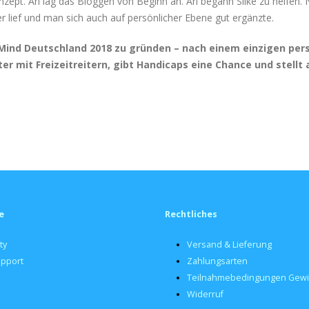
ept. Ari lag das Bloggen von Beginn an. Ari begann Silke zu helfen. Na
 lief und man sich auch auf persönlicher Ebene gut ergänzte.
Mind Deutschland 2018 zu gründen – nach einem einzigen pers
er mit Freizeitreitern, gibt Handicaps eine Chance und stellt a
e
Rechtliches
ty
Versand & Lieferung
upport
Zahlungsarten
Teilnahmebedingungen Gewi
Widerruf