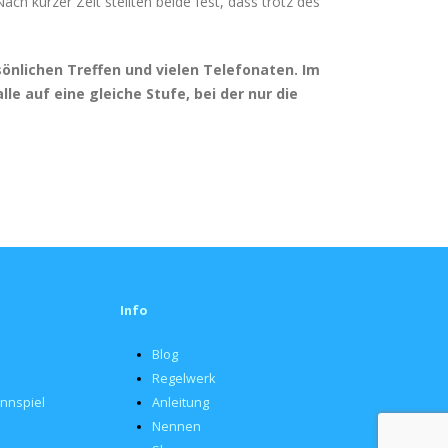
ch kurzer Zeit stellten beide fest, dass trotz des
önlichen Treffen und vielen Telefonaten. Im
lle auf eine gleiche Stufe, bei der nur die
Info
Blog
Regelwerk
nnspiel
Anleitung
Nennen