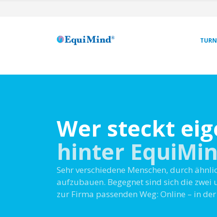
TURN
Wer steckt eig
hinter EquiMi
Sehr verschiedene Menschen, durch ähnlic
aufzubauen. Begegnet sind sich die zwei
zur Firma passenden Weg: Online – in der