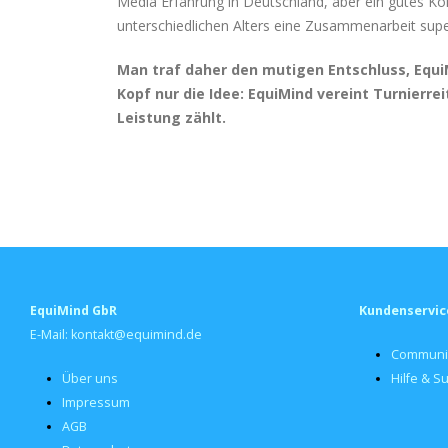
Media Erfahrung in Deutschland, aber ein gutes Konz
unterschiedlichen Alters eine Zusammenarbeit super
Man traf daher den mutigen Entschluss, Equi
Kopf nur die Idee: EquiMind vereint Turnierreit
Leistung zählt.
EquiMind GbR
Kundenservic
E-Mail: kontakt@equimind.de
Communi
Über uns
Hilfe & S
Impressum
AGB