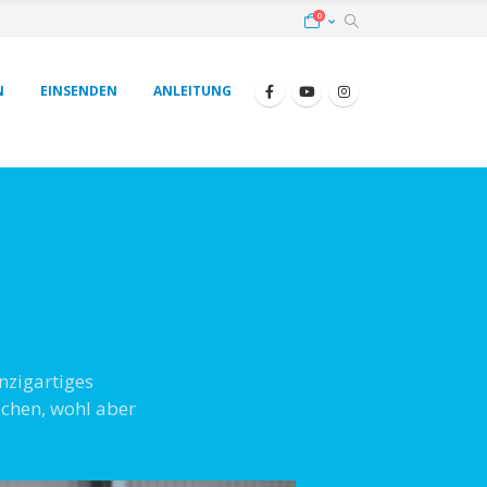
0
N
EINSENDEN
ANLEITUNG
nzigartiges
chen, wohl aber