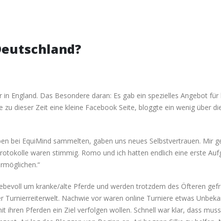
Deutschland?
 in England. Das Besondere daran: Es gab ein spezielles Angebot für b
e zu dieser Zeit eine kleine Facebook Seite, bloggte ein wenig über di
ben bei EquiMind sammelten, gaben uns neues Selbstvertrauen. Mir ge
Protokolle waren stimmig. Romo und ich hatten endlich eine erste Au
ermöglichen.“
liebevoll um kranke/alte Pferde und werden trotzdem des Öfteren gefra
r Turnierreiterwelt. Nachwie vor waren online Turniere etwas Unbekannt
 ihren Pferden ein Ziel verfolgen wollen. Schnell war klar, dass muss 