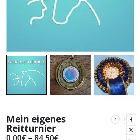
Mein eigenes
Reitturnier
Preisspanne:
0,00
€
–
84,50
€