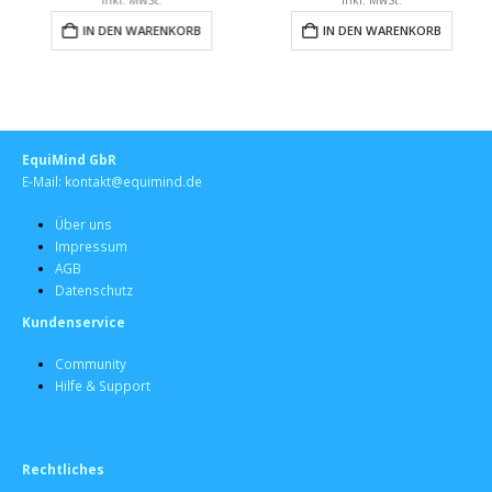
IN DEN WARENKORB
IN DEN WARENKORB
EquiMind GbR
E-Mail: kontakt@equimind.de
Über uns
Impressum
AGB
Datenschutz
Kundenservice
Community
Hilfe & Support
Rechtliches