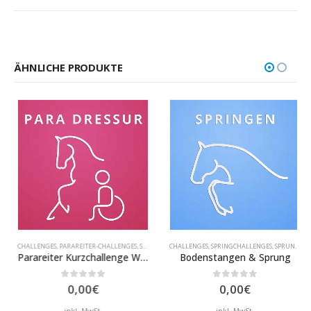
ÄHNLICHE PRODUKTE
CHALLENGES
,
VIDEOTRAINING
,
PARAREITER-CHALLENGES
,
SCHRITT-CHALLENGES
CHALLENGES
,
TURNIERPAKETE
,
SPRINGCHALLENGES
,
VIDEOTRAINING
,
SPRUNG-CHALLENGES
Parareiter Kurzchallenge Wendungen
Bodenstangen & Sprung
0
out of 5
0
out of 5
0,00
€
0,00
€
inkl. MwSt.
inkl. MwSt.