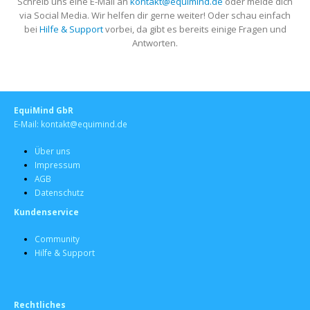
Schreib uns eine E-Mail an
kontakt@equimind.de
oder melde dich
via Social Media. Wir helfen dir gerne weiter! Oder schau einfach
bei
Hilfe & Support
vorbei, da gibt es bereits einige Fragen und
Antworten.
EquiMind GbR
E-Mail: kontakt@equimind.de
Über uns
Impressum
AGB
Datenschutz
Kundenservice
Community
Hilfe & Support
Rechtliches