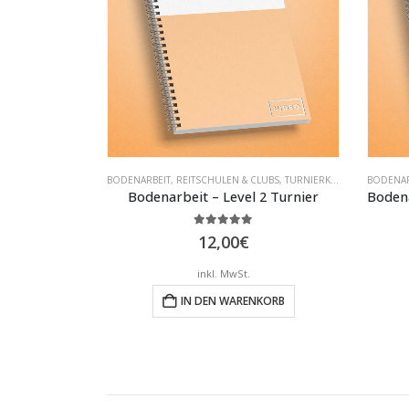
BODENARBEIT
,
REITSCHULEN & CLUBS
,
TURNIERKLASSEN
BODENAR
Bodenarbeit – Level 2 Turnier
5.00
out of 5
12,00
€
inkl. MwSt.
IN DEN WARENKORB