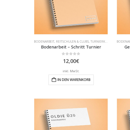
BODENARBEIT
,
REITSCHULEN & CLUBS
,
TURNIERKLASSEN
BODENAR
Bodenarbeit – Schritt Turnier
Ge
0
out of 5
12,00
€
inkl. MwSt.
IN DEN WARENKORB