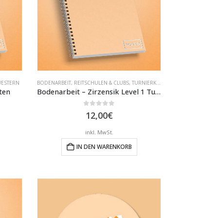
ESTERN
BODENARBEIT
,
REITSCHULEN & CLUBS
,
TURNIERKLASSEN
ten
Bodenarbeit – Zirzensik Level 1 Turnier
0
out of 5
12,00
€
inkl. MwSt.
IN DEN WARENKORB