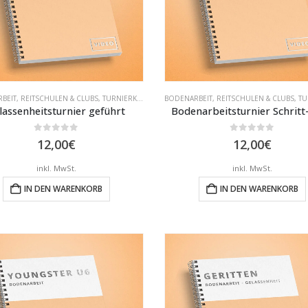
BEIT
,
REITSCHULEN & CLUBS
,
TURNIERKLASSEN
BODENARBEIT
,
REITSCHULEN & CLUBS
,
TUR
lassenheitsturnier geführt
Bodenarbeitsturnier Schritt
0
out of 5
0
out of 5
12,00
€
12,00
€
inkl. MwSt.
inkl. MwSt.
IN DEN WARENKORB
IN DEN WARENKORB