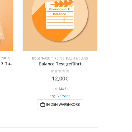
NIERKLASSEN
BODENARBEIT
,
REITSCHULEN & CLUBS
Bodenarbeit – Zirzensik Level 3 Turnier
Balance Test geführt
0
out of 5
12,00
€
inkl. MwSt.
zzgl.
Versand
IN DEN WARENKORB