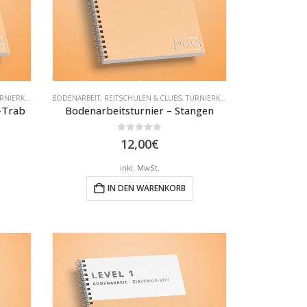
NIERKLASSEN
BODENARBEIT
,
REITSCHULEN & CLUBS
,
TURNIERKLASSEN
-Trab
Bodenarbeitsturnier – Stangen
0
out of 5
12,00
€
inkl. MwSt.
IN DEN WARENKORB