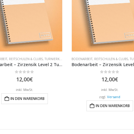
BEIT
,
REITSCHULEN & CLUBS
,
TURNIERKLASSEN
BODENARBEIT
,
REITSCHULEN & CLUBS
,
TUR
Bodenarbeit – Zirzensik Level 2 Turnier
0
out of 5
0
out of 5
12,00
€
12,00
€
inkl. MwSt.
inkl. MwSt.
zzgl.
Versand
IN DEN WARENKORB
IN DEN WARENKORB