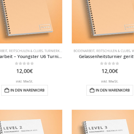
BEIT
,
REITSCHULEN & CLUBS
,
TURNIERKLASSEN
BODENARBEIT
,
REITSCHULEN & CLUBS
,
W
Bodenarbeit – Youngster U6 Turnier
Gelassenheitsturnier gerit
0
out of 5
0
out of 5
12,00
€
12,00
€
inkl. MwSt.
inkl. MwSt.
IN DEN WARENKORB
IN DEN WARENKORB