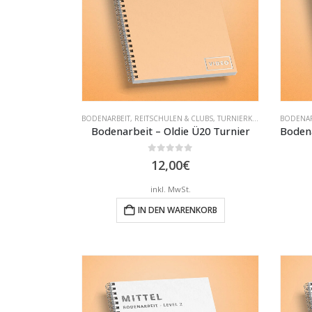
BODENARBEIT
,
REITSCHULEN & CLUBS
,
TURNIERKLASSEN
BODENAR
Bodenarbeit – Oldie Ü20 Turnier
0
out of 5
12,00
€
inkl. MwSt.
IN DEN WARENKORB